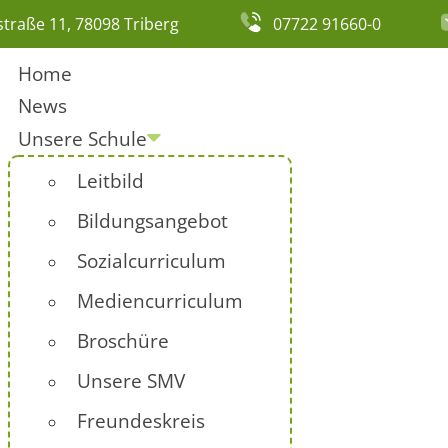
traße 11, 78098 Triberg
07722 91660-0
Home
News
Unsere Schule
Leitbild
Bildungsangebot
Sozialcurriculum
Mediencurriculum
Broschüre
Unsere SMV
Freundeskreis