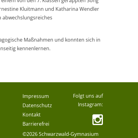
ch einem von den 7. Klassen gerappten Song
rnestine Kluitmann und Katharina Wendler
in abwechslungsreiches
pädagogische Maßnahmen und konnten sich in
nseitig kennenlernen.
Folgt uns auf
Impressum
Instagram:
Datenschutz
Kontakt
Barrierefrei
©2026 Schwarzwald-Gymnasium