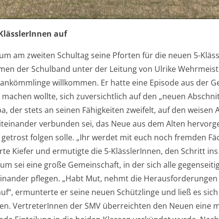
lässlerInnen auf
m am zweiten Schultag seine Pforten für die neuen 5-Klässl
hmen der Schulband unter der Leitung von Ulrike Wehrmeist
Neuankömmlinge willkommen. Er hatte eine Episode aus der G
achen wollte, sich zuversichtlich auf den „neuen Abschnit
, der stets an seinen Fähigkeiten zweifelt, auf den weisen A
 miteinander verbunden sei, das Neue aus dem Alten hervorg
getrost folgen solle. „Ihr werdet mit euch noch fremden F
te Kiefer und ermutigte die 5-KlässlerInnen, den Schritt in
um sei eine große Gemeinschaft, in der sich alle gegenseiti
inander pflegen. „Habt Mut, nehmt die Herausforderungen 
uf“, ermunterte er seine neuen Schützlinge und ließ es sic
en. VertreterInnen der SMV überreichten den Neuen eine mi