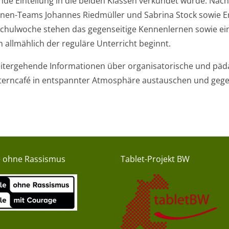
ende Einteilung in die beiden Klassen verkündet wurde. Na
nen-Teams Johannes Riedmüller und Sabrina Stock sowie E
 Schulwoche stehen das gegenseitige Kennenlernen sowie e
llmählich der reguläre Unterricht beginnt.
r weitergehende Informationen über organisatorische und 
Elterncafé in entspannter Atmosphäre austauschen und gege
e ohne Rassismus
Tablet-Projekt BW