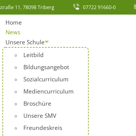
traße 11, 78098 Triberg
07722 91660-0
Home
News
Unsere Schule
Leitbild
Bildungsangebot
Sozialcurriculum
Mediencurriculum
Broschüre
Unsere SMV
Freundeskreis